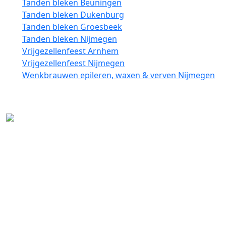
Tanden bleken Beuningen
Tanden bleken Dukenburg
Tanden bleken Groesbeek
Tanden bleken Nijmegen
Vrijgezellenfeest Arnhem
Vrijgezellenfeest Nijmegen
Wenkbrauwen epileren, waxen & verven Nijmegen
Cosmetist werkt voor zowel particulieren, als
fotografen en bedrijven. Luciënne is gespecialiseerd in
traditionele-, bruids- & high fashion make up.