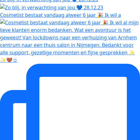
Cosmetist bestaat vandaag alweer 6 jaar 🎉 Ik wil a
✨🤎☺️